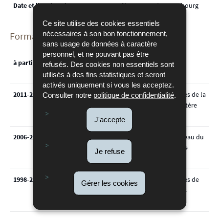
Date et lieu de naissance
20 février 1973 à Luxembourg
Ce site utilise des cookies essentiels
nécessaires à son bon fonctionnement,
Formation et expérience professionnelle:
sans usage de données à caractère
personnel, et ne pouvant pas être
à partir du 1er juillet 2015
conseiller à la Cour des
refusés. Des cookies non essentiels sont
comptes
utilisés à des fins statistiques et seront
activés uniquement si vous les acceptez.
2011-2015
conseiller juridique auprès de la
Consulter notre
politique de confidentialité
.
Trésorerie de l'Etat, Ministère
des Finances
J'accepte
2006-2011
conseiller auprès du bureau du
Gouverneur de la Banque
Je refuse
centrale du Luxembourg
1998-2006
conseiller juridique auprès de
Gérer les cookies
différents établissements
bancaires de la Place