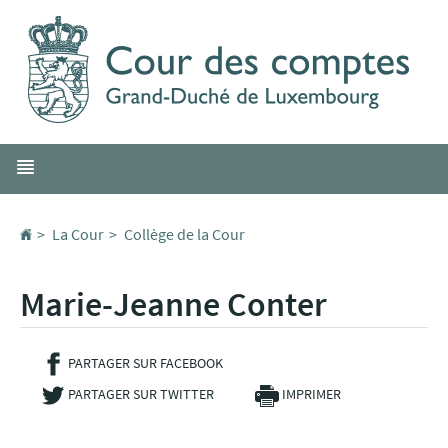
Aller
Aller
à
au
la
contenu
navigation
Menu
principal
Accueil
La Cour
Collège de la Cour
Marie-Jeanne Conter
PARTAGER SUR FACEBOOK
- NOUVELLE FENÊTRE
PARTAGER SUR TWITTER
- NOUVELLE FENÊTRE
IMPRIMER