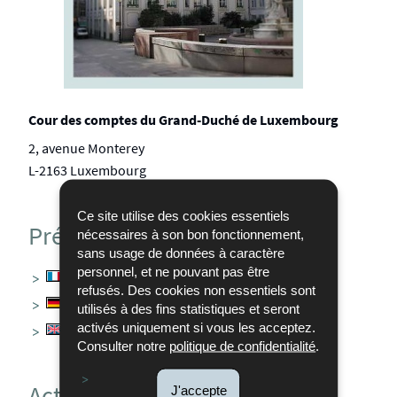
Cour des comptes du Grand-Duché de Luxembourg
2, avenue Monterey
L-2163 Luxembourg
Ce site utilise des cookies essentiels
Présentation
nécessaires à son bon fonctionnement,
sans usage de données à caractère
personnel, et ne pouvant pas être
La Cour des comptes
refusés. Des cookies non essentiels sont
Der Rechnungshof
utilisés à des fins statistiques et seront
activés uniquement si vous les acceptez.
The Court of Auditors
Consulter notre
politique de confidentialité
.
Actualités
J'accepte