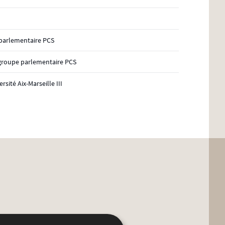
 parlementaire PCS
 groupe parlementaire PCS
rsité Aix-Marseille III