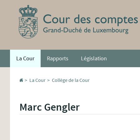
Aller
Aller
à
au
la
contenu
navigation
La Cour
Rapports
Législation
Accueil
La Cour
Collège de la Cour
Marc Gengler