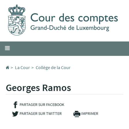
Aller
Aller
à
au
la
contenu
navigation
Menu
principal
Accueil
La Cour
Collège de la Cour
Georges Ramos
PARTAGER SUR FACEBOOK
- NOUVELLE FENÊTRE
PARTAGER SUR TWITTER
- NOUVELLE FENÊTRE
IMPRIMER