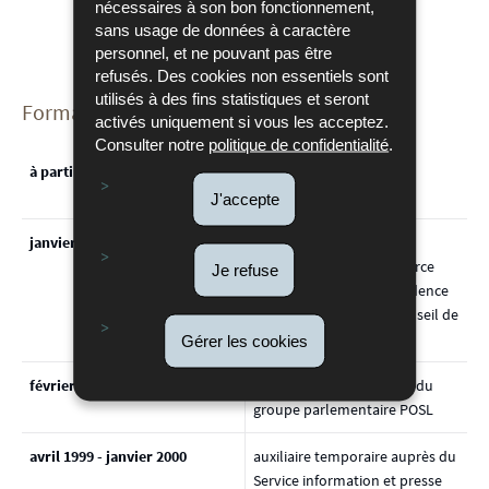
nécessaires à son bon fonctionnement,
Differdange
sans usage de données à caractère
personnel, et ne pouvant pas être
refusés. Des cookies non essentiels sont
utilisés à des fins statistiques et seront
Formation et expérience professionnelle:
activés uniquement si vous les acceptez.
Consulter notre
politique de confidentialité
.
à partir du 1er juillet 2005
conseiller à la Cour des
comptes
J'accepte
janvier 2005 - juin 2005
attaché au Ministère de
l'Economie et du commerce
Je refuse
extérieur lors de la Présidence
luxembourgeoise du Conseil de
l'Union européenne
Gérer les cookies
février 2000 - décembre 2004
conseiller parlementaire du
groupe parlementaire POSL
avril 1999 - janvier 2000
auxiliaire temporaire auprès du
Service information et presse